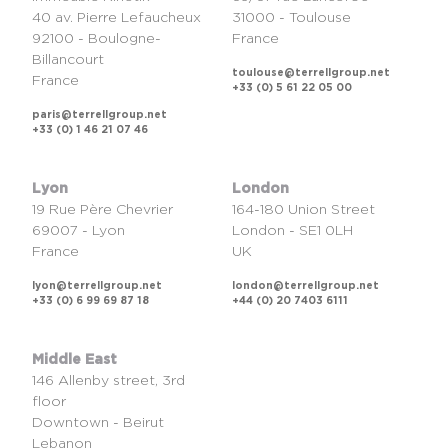
40 av. Pierre Lefaucheux
31000 - Toulouse
92100 - Boulogne-
France
Billancourt
toulouse@terrellgroup.net
France
+33 (0) 5 61 22 05 00
paris@terrellgroup.net
+33 (0) 1 46 21 07 46
Lyon
London
19 Rue Père Chevrier
164-180 Union Street
69007 - Lyon
London - SE1 0LH
France
UK
lyon@terrellgroup.net
london@terrellgroup.net
+33 (0) 6 99 69 87 18
+44 (0) 20 7403 6111
Middle East
146 Allenby street, 3rd
floor
Downtown - Beirut
Lebanon